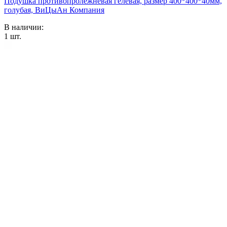
Подушка противопролежневая гелевая, размер 400*400*40мм,
голубая, ВиЦыАн Компания
В наличии:
1
шт.