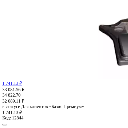
1 741.13 ₽
33 081.56
₽
34 822.70
32 089.11
₽
в статусе
Для клиентов «Базис Премиум»
1 741.13 ₽
Код:
12844