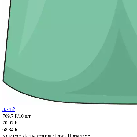
3.74 ₽
709.7 ₽/10 шт
70.97
₽
68.84
₽
в статусе
Для клиентов «Базис Премиум»