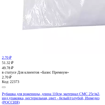
2.70 ₽
51.32
₽
49.78
₽
в статусе
Для клиентов «Базис Премиум»
2.70 ₽
Код:
22373
Рубашка для роженицы, длина 110см, материал СМС 25г/м2,
инд.упаковка, нестерильная, цвет - белый/голубой, Инмедиз
(РОССИЯ)