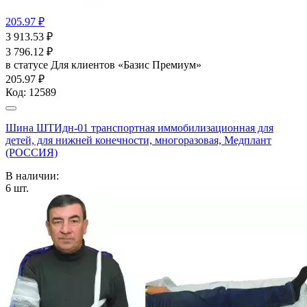
205.97 ₽
3 913.53
₽
3 796.12
₽
в статусе
Для клиентов «Базис Премиум»
205.97 ₽
Код:
12589
Шина ШТИдн-01 транспортная иммобилизационная для
детей, для нижней конечности, многоразовая, Медплант
(РОССИЯ)
В наличии:
6
шт.