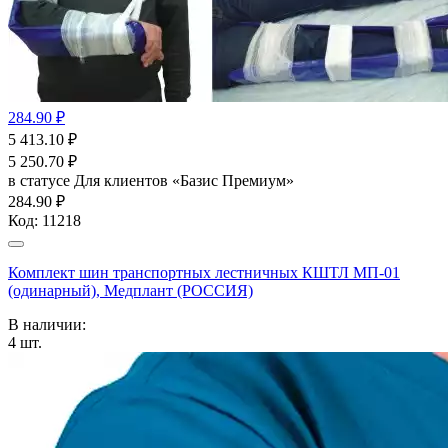
284.90 ₽
5 413.10
₽
5 250.70
₽
в статусе
Для клиентов «Базис Премиум»
284.90 ₽
Код:
11218
Комплект шин транспортных лестничных КШТЛ МП-01
(одинарный), Медплант (РОССИЯ)
В наличии:
4
шт.