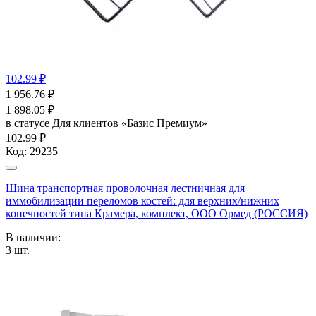
102.99 ₽
1 956.76
₽
1 898.05
₽
в статусе
Для клиентов «Базис Премиум»
102.99 ₽
Код:
29235
Шина транспортная проволочная лестничная для
иммобилизации переломов костей: для верхних/нижних
конечностей типа Крамера, комплект, ООО Ормед (РОССИЯ)
В наличии:
3
шт.