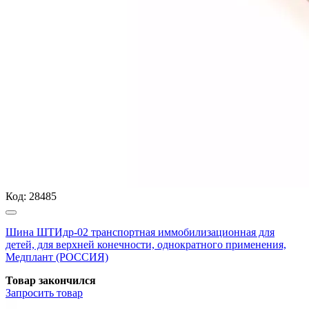
Код:
28485
Шина ШТИдр-02 транспортная иммобилизационная для
детей, для верхней конечности, однократного применения,
Медплант (РОССИЯ)
Товар закончился
Запросить
товар