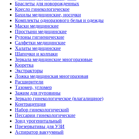
Браслеты для новорожденных
Кресло гинекологическое
Бахилы медицинские, носочки
Комплекты одноразового белья и одежды
Маски медицинские
Простыни медицинские
Рулоны гигиенические
Салфетки медицинские
Халаты медицинские
Шапочки и колпаки
Зеркала медицинские многоразовые
Кюретка
Экстракторы
Ложка медицинская многоразовая
Расширители
Тазомер, угломер
Зажим для пуповины
Зеркало гинекологическое (влагалищное)
Контрацепция
Набор гинекологический
Пессарии гинекологические
Зонд урогенитальный
Презервативы для УЗИ
Аспиратор вакуумный