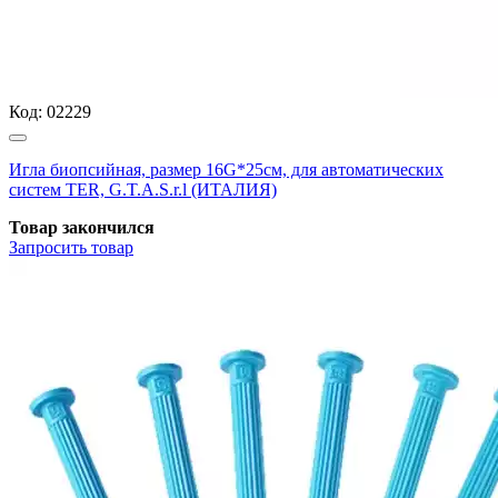
Код:
02229
Игла биопсийная, размер 16G*25см, для автоматических
систем TER, G.T.A.S.r.l (ИТАЛИЯ)
Товар закончился
Запросить
товар