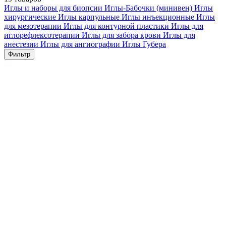
Иглы и наборы для биопсии
Иглы-Бабочки (минивен)
Иглы
хирургические
Иглы карпульные
Иглы инъекционные
Иглы
для мезотерапии
Иглы для контурной пластики
Иглы для
иглорефлексотерапии
Иглы для забора крови
Иглы для
анестезии
Иглы для ангиографии
Иглы Губера
Фильтр