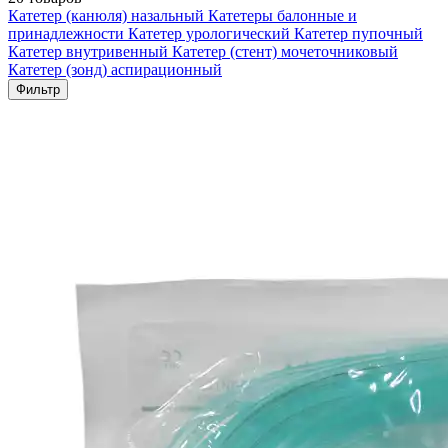
Катетер (канюля) назальный
Катетеры балонные и
принадлежности
Катетер урологический
Катетер пупочный
Катетер внутривенный
Катетер (стент) мочеточниковый
Катетер (зонд) аспирационный
Фильтр