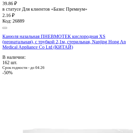
39.86
₽
в статусе
Для клиентов «Базис Премиум»
2.16 ₽
Код:
26889
Канюля назальная ПНЕВМОТЕК кислородная XS
(неонатальная), с трубкой 2,1м, стерильная, Nanjing Hong An
Medical Appliance Co Ltd (КИТАЙ)
В наличии:
162
шт.
Срок годности - до 04.26
-50%