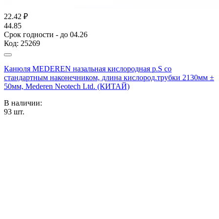
22.42
₽
44.85
Срок годности - до 04.26
Код:
25269
Канюля MEDEREN назальная кислородная р.S со
стандартным наконечником, длина кислород.трубки 2130мм ±
50мм, Mederen Neotech Ltd. (КИТАЙ)
В наличии:
93
шт.