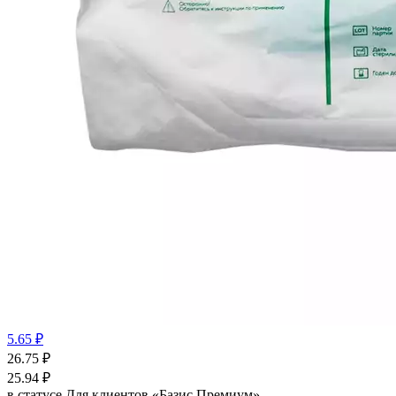
5.65 ₽
26.75
₽
25.94
₽
в статусе
Для клиентов «Базис Премиум»