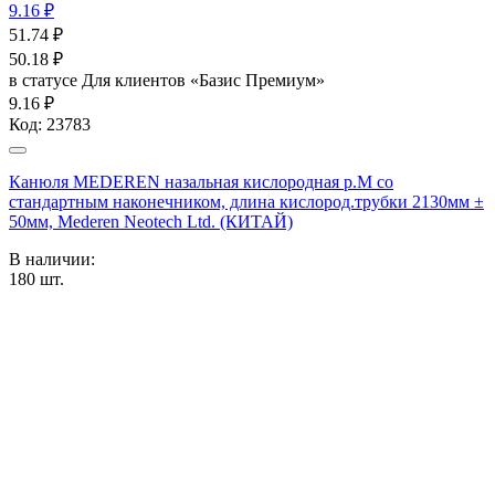
9.16 ₽
51.74
₽
50.18
₽
в статусе
Для клиентов «Базис Премиум»
9.16 ₽
Код:
23783
Канюля MEDEREN назальная кислородная р.М со
стандартным наконечником, длина кислород.трубки 2130мм ±
50мм, Mederen Neotech Ltd. (КИТАЙ)
В наличии:
180
шт.