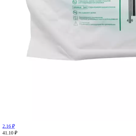
2.16 ₽
41.10
₽