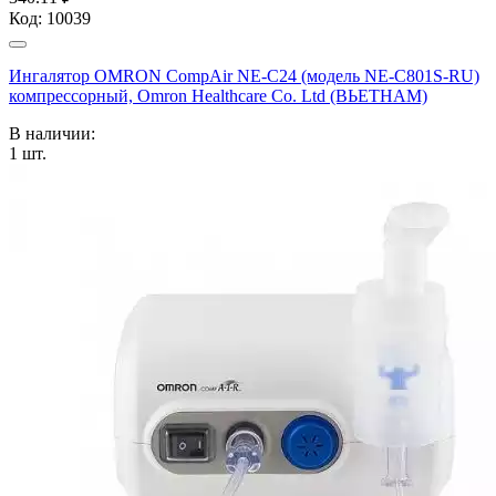
Код:
10039
Ингалятор OMRON CompAir NE-C24 (модель NE-C801S-RU)
компрессорный, Omron Healthcare Co. Ltd (ВЬЕТНАМ)
В наличии:
1
шт.