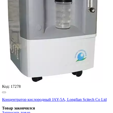
Код:
17278
Концентратор кислородный JAY-5А, Longfian Scitech Co Ltd
Товар закончился
Запросить
товар