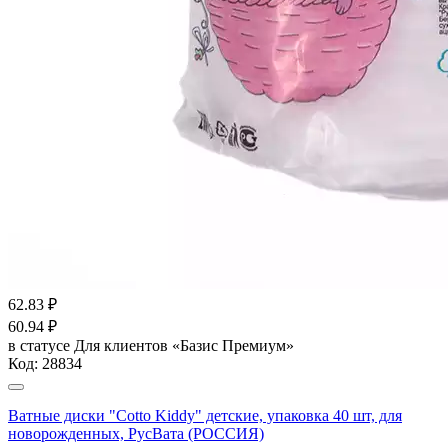
62.83
₽
60.94
₽
в статусе
Для клиентов «Базис Премиум»
Код:
28834
Ватные диски "Cotto Kiddy" детские, упаковка 40 шт, для
новорожденных, РусВата (РОССИЯ)