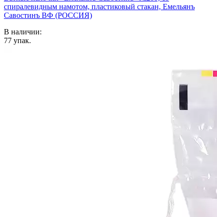
спиралевидным намотом, пластиковый стакан, Емельянъ
Савостинъ ВФ (РОССИЯ)
В наличии:
77
упак.