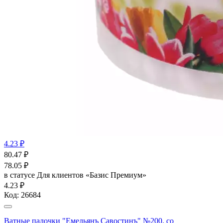
4.23 ₽
80.47
₽
78.05
₽
в статусе
Для клиентов «Базис Премиум»
4.23 ₽
Код:
26684
Ватные палочки "Емельянъ Савостинъ" №200, со