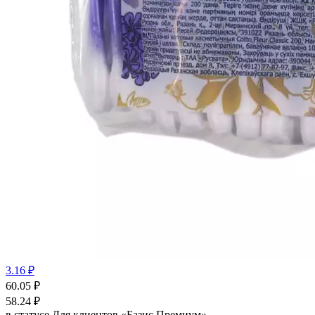
3.16 ₽
60.05
₽
58.24
₽
в статусе
Для клиентов «Базис Премиум»