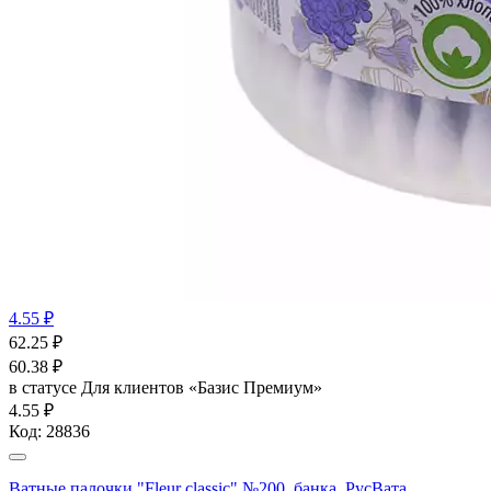
4.55 ₽
62.25
₽
60.38
₽
в статусе
Для клиентов «Базис Премиум»
4.55 ₽
Код:
28836
Ватные палочки "Fleur classic" №200, банка, РусВата