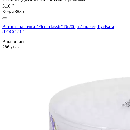
3.16 ₽
Код:
28835
Ватные палочки "Fleur classic" №200, п/э пакет, РусВата
(РОССИЯ)
В наличии:
286
упак.