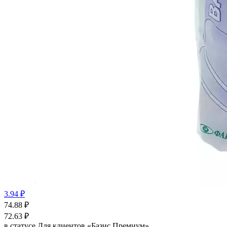
3.94 ₽
74.88
₽
72.63
₽
в статусе
Для клиентов «Базис Премиум»