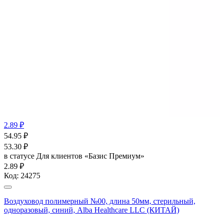
2.89 ₽
54.95
₽
53.30
₽
в статусе
Для клиентов «Базис Премиум»
2.89 ₽
Код:
24275
Воздуховод полимерный №00, длина 50мм, стерильный,
одноразовый, синий, Alba Healthcare LLC (КИТАЙ)