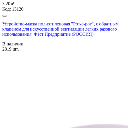
3.20 ₽
Код:
13120
Устройство-маска полиэтиленовая "Рот-в-рот", с обратным
клапаном для искусственной вентиляции легких разового
использования, Фэст Предприятие (РОССИЯ)
В наличии:
2819
шт.