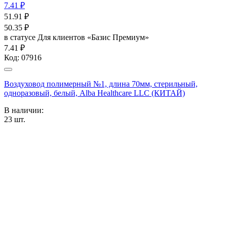
7.41 ₽
51.91
₽
50.35
₽
в статусе
Для клиентов «Базис Премиум»
7.41 ₽
Код:
07916
Воздуховод полимерный №1, длина 70мм, стерильный,
одноразовый, белый, Alba Healthcare LLC (КИТАЙ)
В наличии:
23
шт.