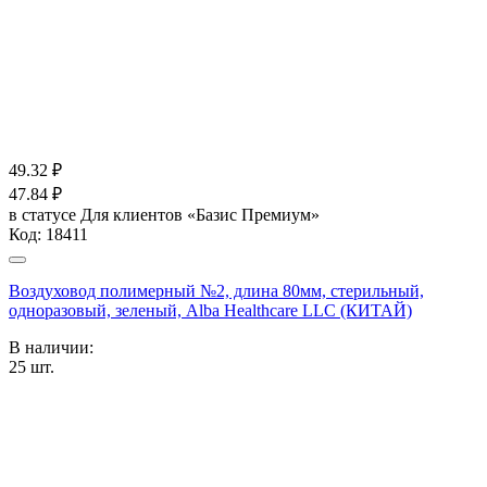
49.32
₽
47.84
₽
в статусе
Для клиентов «Базис Премиум»
Код:
18411
Воздуховод полимерный №2, длина 80мм, стерильный,
одноразовый, зеленый, Alba Healthcare LLC (КИТАЙ)
В наличии:
25
шт.