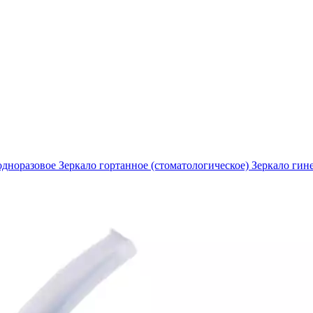
 одноразовое
Зеркало гортанное (стоматологическое)
Зеркало гин