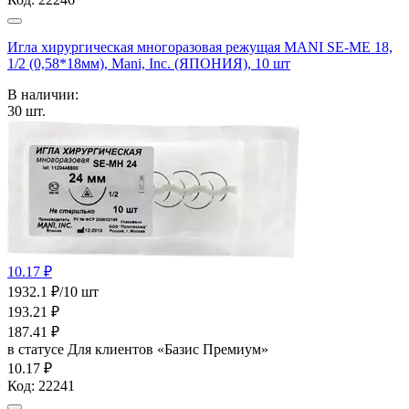
Игла хирургическая многоразовая режущая MANI SE-МЕ 18,
1/2 (0,58*18мм), Mani, Inc. (ЯПОНИЯ), 10 шт
В наличии:
30
шт.
10.17 ₽
1932.1 ₽/10 шт
193.21
₽
187.41
₽
в статусе
Для клиентов «Базис Премиум»
10.17 ₽
Код:
22241