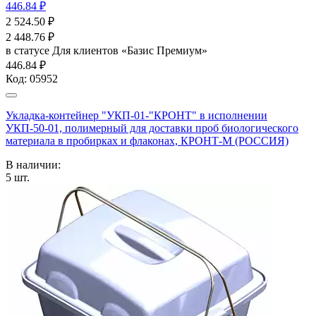
446.84 ₽
2 524.50
₽
2 448.76
₽
в статусе
Для клиентов «Базис Премиум»
446.84 ₽
Код:
05952
Укладка-контейнер "УКП-01-"КРОНТ" в исполнении
УКП-50-01, полимерный для доставки проб биологического
материала в пробирках и флаконах, КРОНТ-М (РОССИЯ)
В наличии:
5
шт.