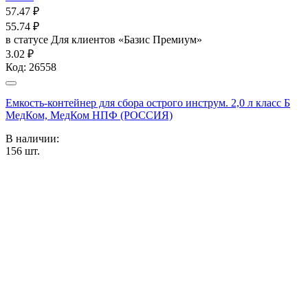
57.47
₽
55.74
₽
в статусе
Для клиентов «Базис Премиум»
3.02 ₽
Код:
26558
Емкость-контейнер для сбора острого инструм. 2,0 л класс Б
МедКом, МедКом НПФ (РОССИЯ)
В наличии:
156
шт.