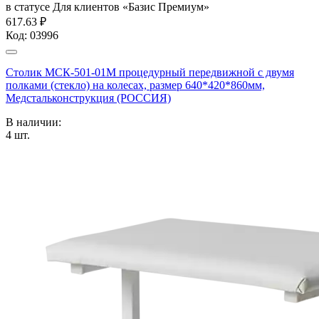
в статусе
Для клиентов «Базис Премиум»
617.63 ₽
Код:
03996
Столик МСК-501-01М процедурный передвижной с двумя
полками (стекло) на колесах, размер 640*420*860мм,
Медстальконструкция (РОССИЯ)
В наличии:
4
шт.