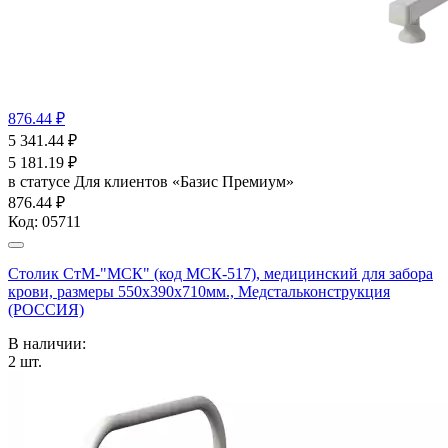
876.44 ₽
5 341.44
₽
5 181.19
₽
в статусе
Для клиентов «Базис Премиум»
876.44 ₽
Код:
05711
Столик СтМ-"МСК" (код МСК-517), медицинский для забора
крови, размеры 550х390х710мм., Медстальконструкция
(РОССИЯ)
В наличии:
2
шт.