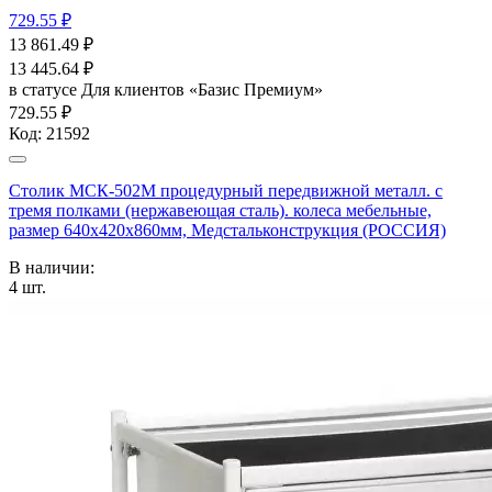
729.55 ₽
13 861.49
₽
13 445.64
₽
в статусе
Для клиентов «Базис Премиум»
729.55 ₽
Код:
21592
Столик МСК-502М процедурный передвижной металл. с
тремя полками (нержавеющая сталь). колеса мебельные,
размер 640х420х860мм, Медстальконструкция (РОССИЯ)
В наличии:
4
шт.