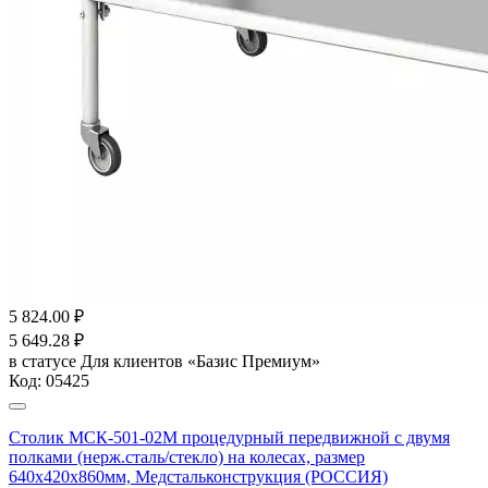
5 824.00
₽
5 649.28
₽
в статусе
Для клиентов «Базис Премиум»
Код:
05425
Столик МСК-501-02М процедурный передвижной с двумя
полками (нерж.сталь/стекло) на колесах, размер
640х420х860мм, Медстальконструкция (РОССИЯ)