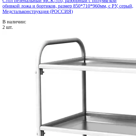
Стол пеленальный МСК-510, разборный с полумягкой
обивкой ложа и бортиков, размер 850*710*960мм, с РУ, серый,
Медстальконструкция (РОССИЯ)
В наличии:
2
шт.