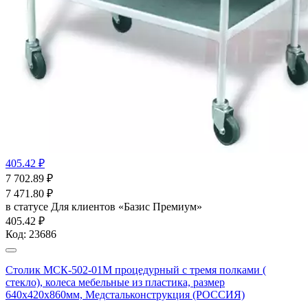
405.42 ₽
7 702.89
₽
7 471.80
₽
в статусе
Для клиентов «Базис Премиум»
405.42 ₽
Код:
23686
Столик МСК-502-01М процедурный с тремя полками (
стекло), колеса мебельные из пластика, размер
640х420х860мм, Медстальконструкция (РОССИЯ)