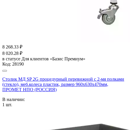
8 268.33
₽
8 020.28
₽
в статусе
Для клиентов «Базис Премиум»
Код:
28190
Столик МД SP 2G процедурный перевижной с 2-мя полками
(стекло), меб.колеса пластик, размер 960x630x470мм,
ПРОМЕТ НПО (РОССИЯ)
В наличии:
1
шт.