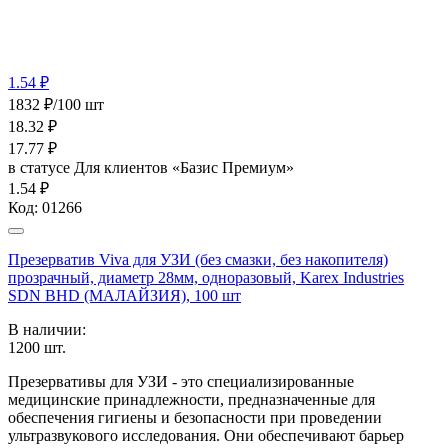
1.54 ₽
1832 ₽/100 шт
18.32
₽
17.77
₽
в статусе
Для клиентов «Базис Премиум»
1.54 ₽
Код:
01266
Презерватив Viva для УЗИ (без смазки, без накопителя)
прозрачный, диаметр 28мм, одноразовый, Karex Industries
SDN BHD (МАЛАЙЗИЯ), 100 шт
В наличии:
1200
шт.
Презервативы для УЗИ - это специализированные
медицинские принадлежности, предназначенные для
обеспечения гигиены и безопасности при проведении
ультразвукового исследования. Они обеспечивают барьер