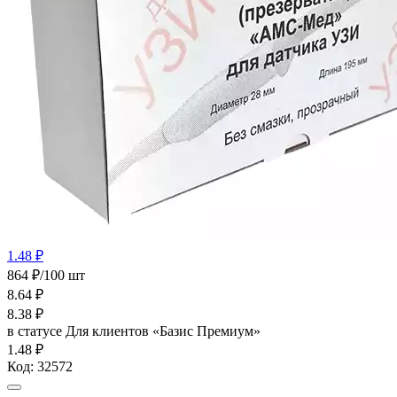
1.48 ₽
864 ₽/100 шт
8.64
₽
8.38
₽
в статусе
Для клиентов «Базис Премиум»
1.48 ₽
Код:
32572