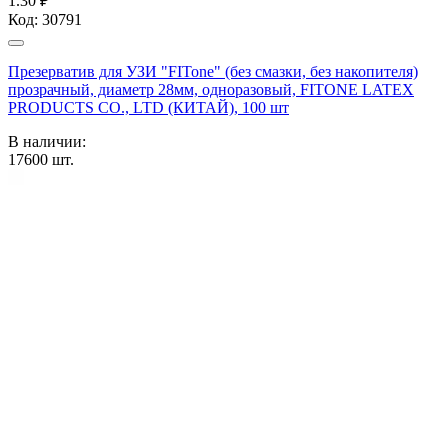
1.30 ₽
Код:
30791
Презерватив для УЗИ "FITone" (без смазки, без накопителя)
прозрачный, диаметр 28мм, одноразовый, FITONE LATEX
PRODUCTS CO., LTD (КИТАЙ), 100 шт
В наличии:
17600
шт.