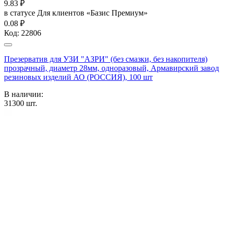
9.83
₽
в статусе
Для клиентов «Базис Премиум»
0.08 ₽
Код:
22806
Презерватив для УЗИ "АЗРИ" (без смазки, без накопителя)
прозрачный, диаметр 28мм, одноразовый, Армавирский завод
резиновых изделий АО (РОССИЯ), 100 шт
В наличии:
31300
шт.