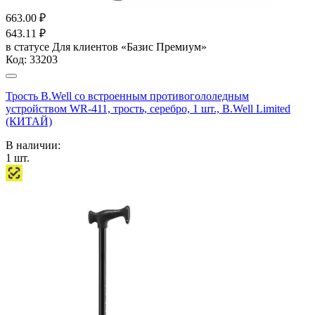
663.00
₽
643.11
₽
в статусе
Для клиентов «Базис Премиум»
Код:
33203
Трость B.Well со встроенным противогололедным
устройством WR-411, трость, серебро, 1 шт., B.Well Limited
(КИТАЙ)
В наличии:
1
шт.