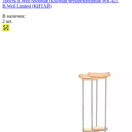
Трость B.Well опорная складная четырехопорная WR-421,
B.Well Limited (КИТАЙ)
В наличии:
2
шт.