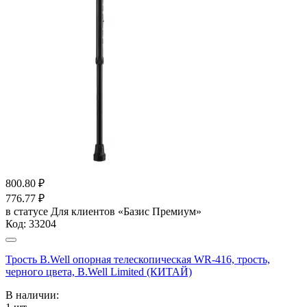
800.80
₽
776.77
₽
в статусе
Для клиентов «Базис Премиум»
Код:
33204
Трость B.Well опорная телескопическая WR-416, трость,
черного цвета, B.Well Limited (КИТАЙ)
В наличии: