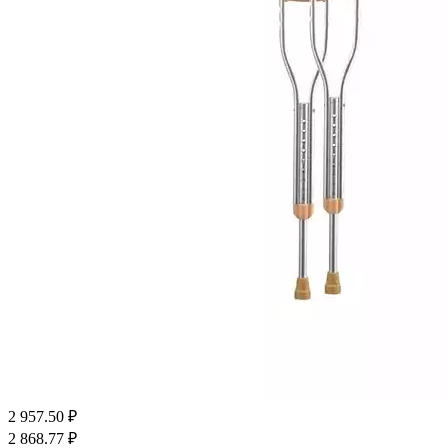
2 957.50
₽
2 868.77
₽