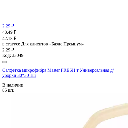
2.29 ₽
43.49
₽
42.18
₽
в статусе
Для клиентов «Базис Премиум»
2.29 ₽
Код:
33049
Салфетка микрофибра Master FRESH т Универсальная д/
уборки 30*30 1ш
В наличии:
85
шт.