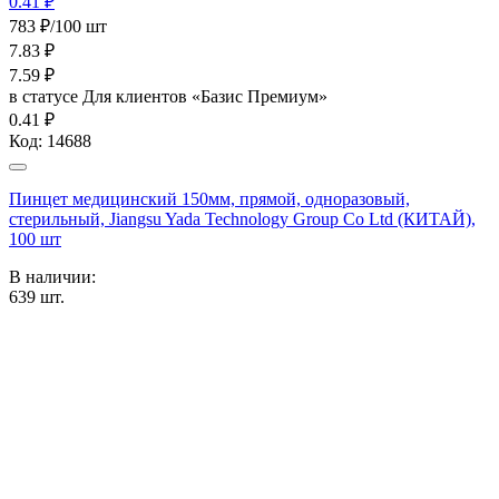
0.41 ₽
783 ₽/100 шт
7.83
₽
7.59
₽
в статусе
Для клиентов «Базис Премиум»
0.41 ₽
Код:
14688
Пинцет медицинский 150мм, прямой, одноразовый,
стерильный, Jiangsu Yada Technology Group Co Ltd (КИТАЙ),
100 шт
В наличии:
639
шт.