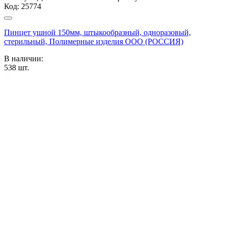
Код:
25774
Пинцет ушной 150мм, штыкообразный, одноразовый,
стерильный, Полимерные изделия OOO (РОССИЯ)
В наличии:
538
шт.