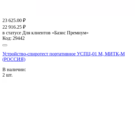
23 625.00
₽
22 916.25
₽
в статусе
Для клиентов «Базис Премиум»
Код:
29442
Устройство-спиротест портативное УСПЦ-01 М, МИТК-М
(РОССИЯ)
В наличии:
2
шт.