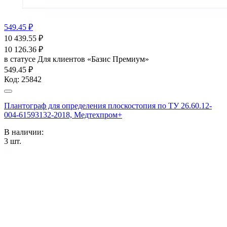
549.45 ₽
10 439.55
₽
10 126.36
₽
в статусе
Для клиентов «Базис Премиум»
549.45 ₽
Код:
25842
Плантограф для определения плоскостопия по ТУ 26.60.12-
004-61593132-2018, Медтехпром+
В наличии:
3
шт.