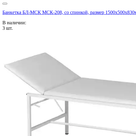
Банкетка БЛ-МСК МСК-208, со спинкой, размер 1500x500x830м
В наличии:
3
шт.