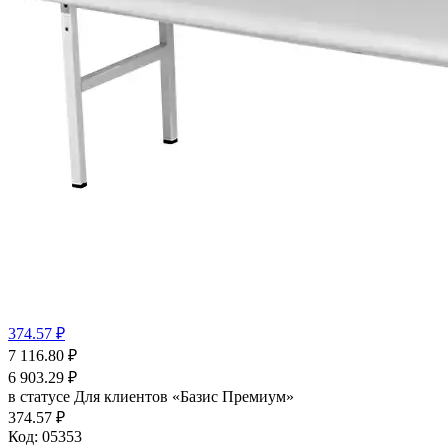
374.57 ₽
7 116.80
₽
6 903.29
₽
в статусе
Для клиентов «Базис Премиум»
374.57 ₽
Код:
05353