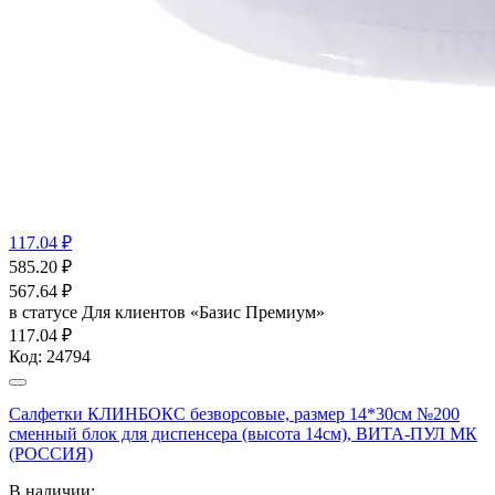
117.04 ₽
585.20
₽
567.64
₽
в статусе
Для клиентов «Базис Премиум»
117.04 ₽
Код:
24794
Салфетки КЛИНБОКС безворсовые, размер 14*30см №200
сменный блок для диспенсера (высота 14см), ВИТА-ПУЛ МК
(РОССИЯ)
В наличии: