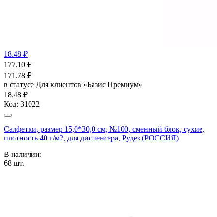
18.48 ₽
177.10
₽
171.78
₽
в статусе
Для клиентов «Базис Премиум»
18.48 ₽
Код:
31022
Салфетки, размер 15,0*30,0 см, №100, сменный блок, сухие,
плотность 40 г/м2, для диспенсера, Рудез (РОССИЯ)
В наличии:
68
шт.