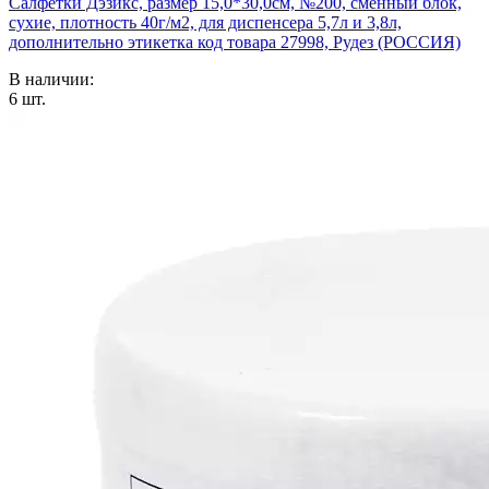
Салфетки Дэзикс, размер 15,0*30,0см, №200, сменный блок,
сухие, плотность 40г/м2, для диспенсера 5,7л и 3,8л,
дополнительно этикетка код товара 27998, Рудез (РОССИЯ)
В наличии:
6
шт.