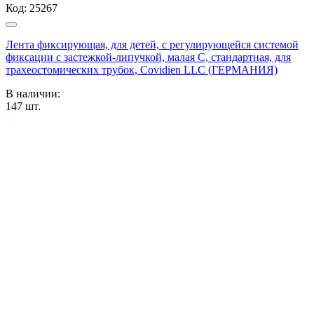
Код:
25267
Лента фиксирующая, для детей, с регулирующейся системой
фиксации с застежкой-липучкой, малая С, стандартная, для
трахеостомических трубок, Covidien LLC (ГЕРМАНИЯ)
В наличии:
147
шт.