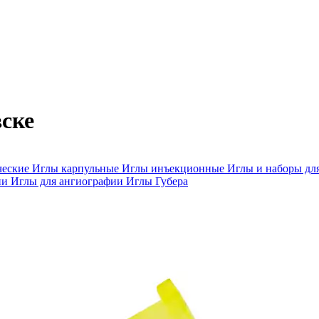
ске
ческие
Иглы карпульные
Иглы инъекционные
Иглы и наборы дл
ии
Иглы для ангиографии
Иглы Губера