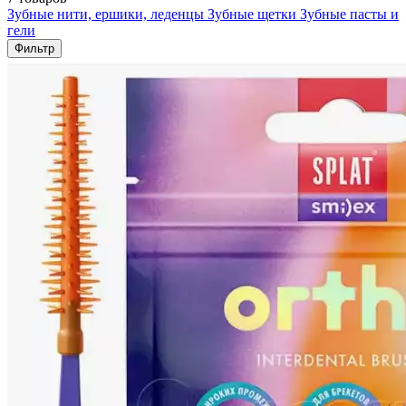
Зубные нити, ершики, леденцы
Зубные щетки
Зубные пасты и
гели
Фильтр