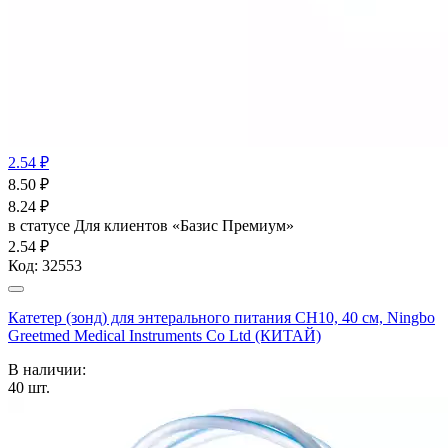
2.54 ₽
8.50
₽
8.24
₽
в статусе
Для клиентов «Базис Премиум»
2.54 ₽
Код:
32553
Катетер (зонд) для энтерального питания СН10, 40 см, Ningbo
Greetmed Medical Instruments Co Ltd (КИТАЙ)
В наличии:
40
шт.