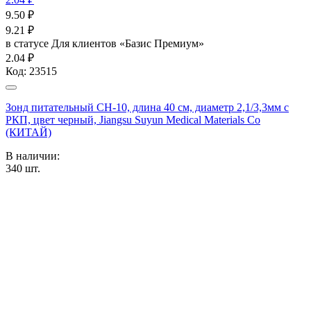
9.50
₽
9.21
₽
в статусе
Для клиентов «Базис Премиум»
2.04 ₽
Код:
23515
Зонд питательный CH-10, длина 40 см, диаметр 2,1/3,3мм с
РКП, цвет черный, Jiangsu Suyun Medical Materials Co
(КИТАЙ)
В наличии:
340
шт.