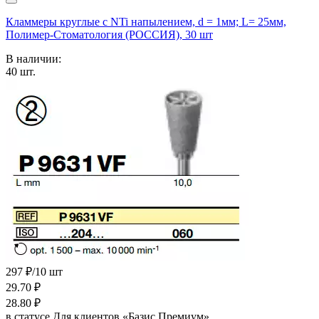
Кламмеры круглые с NTi напылением, d = 1мм; L= 25мм,
Полимер-Стоматология (РОССИЯ), 30 шт
В наличии:
40
шт.
297 ₽/10 шт
29.70
₽
28.80
₽
в статусе
Для клиентов «Базис Премиум»