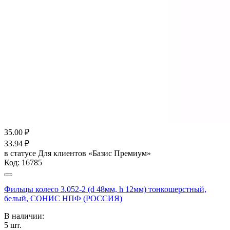
35.00
₽
33.94
₽
в статусе
Для клиентов «Базис Премиум»
Код:
16785
Фильцы колесо 3.052-2 (d 48мм, h 12мм) тонкошерстный,
белый, СОНИС НПФ (РОССИЯ)
В наличии:
5
шт.