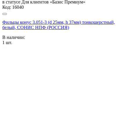
в статусе
Для клиентов «Базис Премиум»
Код:
16040
Фильцы конус 3.051-3 (d 25мм, h 37мм) тонкошерстный,
белый, СОНИС НПФ (РОССИЯ)
В наличии:
1
шт.