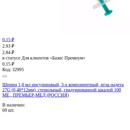
0.15 ₽
2.93
₽
2.84
₽
в статусе
Для клиентов «Базис Премиум»
0.15 ₽
Код:
32995
Шприц 1,0 мл инсулиновый, 3-х компонентный, игла надета
27G (0,40*12мм), стерильный, градуированной шкалой 100
МЕ,, ПРЕМЬЕР-МЕД (РОССИЯ)
В наличии:
69
шт.