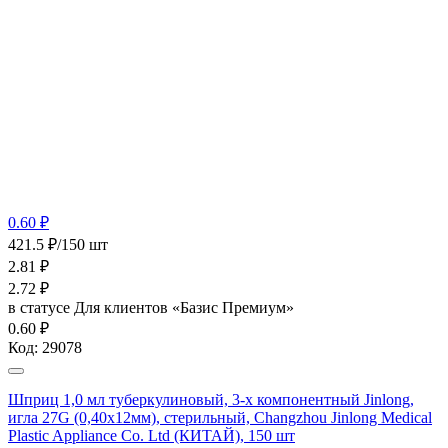
0.60 ₽
421.5 ₽/150 шт
2.81
₽
2.72
₽
в статусе
Для клиентов «Базис Премиум»
0.60 ₽
Код:
29078
Шприц 1,0 мл туберкулиновый, 3-х компонентный Jinlong,
игла 27G (0,40х12мм), стерильный, Changzhou Jinlong Medical
Plastic Appliance Co. Ltd (КИТАЙ), 150 шт