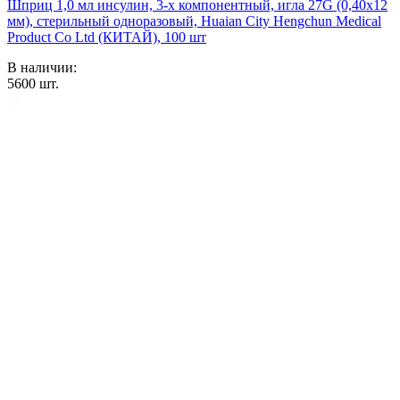
Шприц 1,0 мл инсулин, 3-х компонентный, игла 27G (0,40х12
мм), стерильный одноразовый, Huaian City Hengchun Medical
Product Co Ltd (КИТАЙ), 100 шт
В наличии:
5600
шт.