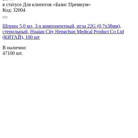
в статусе
Для клиентов «Базис Премиум»
Код:
32004
Шприц 5,0 мл, 3-х компонентный, игла 22G (0,7х38мм),
стерильный, Huaian City Hengchun Medical Product Co Ltd
(КИТАЙ), 100 шт
В наличии:
47100
шт.