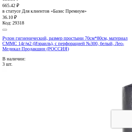
665.42
₽
в статусе
Для клиентов «Базис Премиум»
36.10 ₽
Код:
29318
Рулон гигиенический, размер простыни 70см*80см, материал
СММС 14г/м2 (Израиль), с перфорацией №300, белый, Лео-
Медикал Продакшин (РОССИЯ)
В наличии:
3
шт.