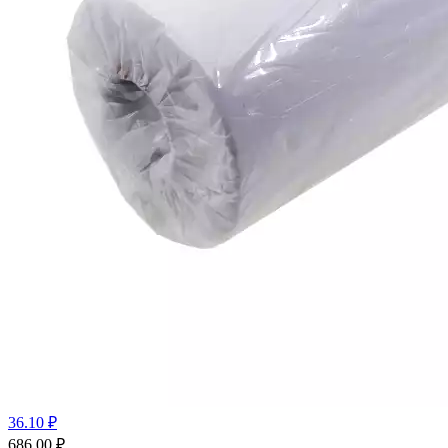
36.10 ₽
686.00
₽