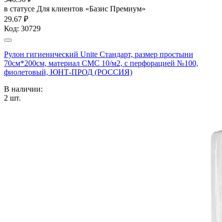
в статусе
Для клиентов «Базис Премиум»
29.67 ₽
Код:
30729
Рулон гигиенический Unite Стандарт, размер простыни
70см*200см, материал СМС 10/м2, с перфорацией №100,
фиолетовый, ЮНТ-ПРОД (РОССИЯ)
В наличии:
2
шт.