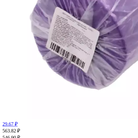
29.67 ₽
563.82
₽
546.90
₽