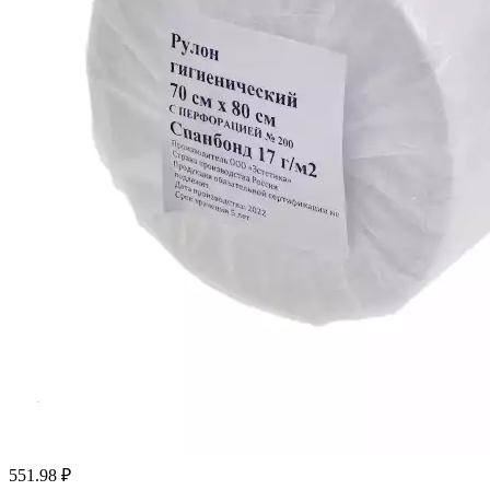
551.98
₽