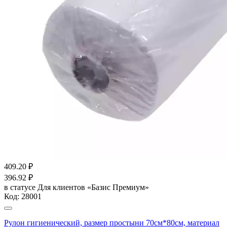
409.20
₽
396.92
₽
в статусе
Для клиентов «Базис Премиум»
Код:
28001
Рулон гигиенический, размер простыни 70см*80см, материал