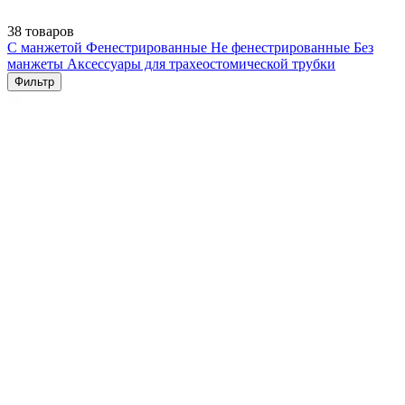
38 товаров
С манжетой
Фенестрированные
Не фенестрированные
Без
манжеты
Аксессуары для трахеостомической трубки
Фильтр