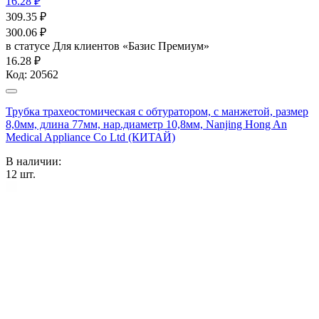
16.28 ₽
309.35
₽
300.06
₽
в статусе
Для клиентов «Базис Премиум»
16.28 ₽
Код:
20562
Трубка трахеостомическая с обтуратором, с манжетой, размер
8,0мм, длина 77мм, нар.диаметр 10,8мм, Nanjing Hong An
Medical Appliance Co Ltd (КИТАЙ)
В наличии:
12
шт.