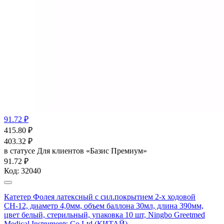
91.72 ₽
415.80
₽
403.32
₽
в статусе
Для клиентов «Базис Премиум»
91.72 ₽
Код:
32040
Катетер Фолея латексный с сил.покрытием 2-х ходовой
СН-12, диаметр 4,0мм, объем баллона 30мл, длина 390мм,
цвет белый, стерильный, упаковка 10 шт, Ningbo Greetmed
Medical Instruments Co Ltd (КИТАЙ)