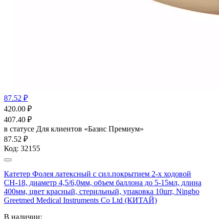
87.52 ₽
420.00
₽
407.40
₽
в статусе
Для клиентов «Базис Премиум»
87.52 ₽
Код:
32155
Катетер Фолея латексный с сил.покрытием 2-х ходовой
СН-18, диаметр 4,5/6,0мм, объем баллона до 5-15мл, длина
400мм, цвет красный, стерильный, упаковка 10шт, Ningbo
Greetmed Medical Instruments Co Ltd (КИТАЙ)
В наличии: