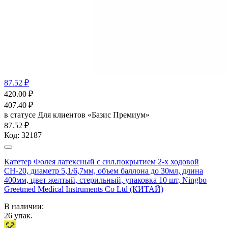
87.52 ₽
420.00
₽
407.40
₽
в статусе
Для клиентов «Базис Премиум»
87.52 ₽
Код:
32187
Катетер Фолея латексный с сил.покрытием 2-х ходовой
СН-20, диаметр 5,1/6,7мм, объем баллона до 30мл, длина
400мм, цвет желтый, стерильный, упаковка 10 шт, Ningbo
Greetmed Medical Instruments Co Ltd (КИТАЙ)
В наличии:
26
упак.