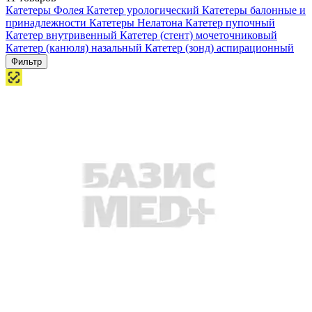
Катетеры Фолея
Катетер урологический
Катетеры балонные и
принадлежности
Катетеры Нелатона
Катетер пупочный
Катетер внутривенный
Катетер (стент) мочеточниковый
Катетер (канюля) назальный
Катетер (зонд) аспирационный
Фильтр