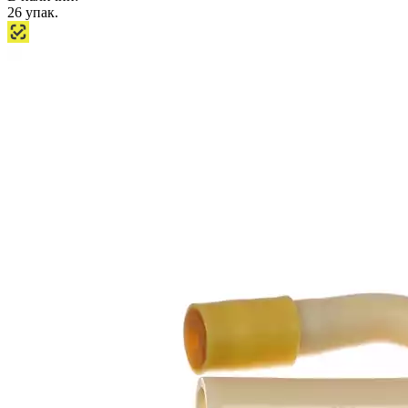
26
упак.