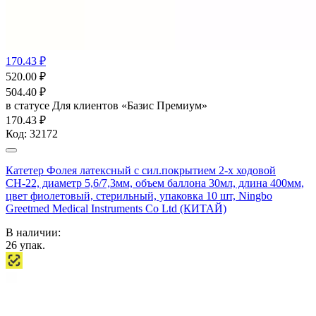
170.43 ₽
520.00
₽
504.40
₽
в статусе
Для клиентов «Базис Премиум»
170.43 ₽
Код:
32172
Катетер Фолея латексный с сил.покрытием 2-х ходовой
СН-22, диаметр 5,6/7,3мм, объем баллона 30мл, длина 400мм,
цвет фиолетовый, стерильный, упаковка 10 шт, Ningbo
Greetmed Medical Instruments Co Ltd (КИТАЙ)
В наличии:
26
упак.