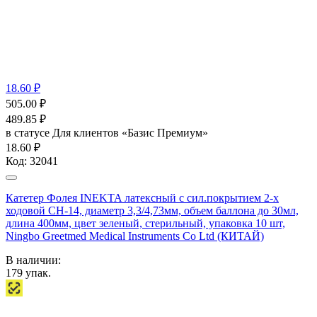
18.60 ₽
505.00
₽
489.85
₽
в статусе
Для клиентов «Базис Премиум»
18.60 ₽
Код:
32041
Катетер Фолея INEKTA латексный с сил.покрытием 2-х
ходовой СН-14, диаметр 3,3/4,73мм, объем баллона до 30мл,
длина 400мм, цвет зеленый, стерильный, упаковка 10 шт,
Ningbo Greetmed Medical Instruments Co Ltd (КИТАЙ)
В наличии:
179
упак.