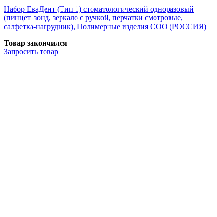
Набор ЕваДент (Тип 1) стоматологический одноразовый
(пинцет, зонд, зеркало с ручкой, перчатки смотровые,
салфетка-нагрудник), Полимерные изделия OOO (РОССИЯ)
Товар закончился
Запросить
товар