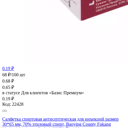
0.19 ₽
68 ₽/100 шт
0.68
₽
0.65
₽
в статусе
Для клиентов «Базис Премиум»
0.19 ₽
Код:
22428
Салфетка спиртовая антисептическая для инъекций размер
30*65 мм, 70% этиловый спирт, Baoying County Fukang