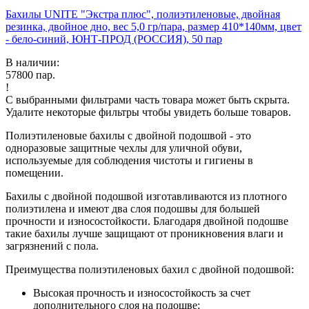
Бахилы UNITE "Экстра плюс", полиэтиленовые, двойная
резинка, двойное дно, вес 5,0 гр/пара, размер 410*140мм, цвет
- бело-синий, ЮНТ-ПРОД (РОССИЯ), 50 пар
В наличии:
57800
пар.
!
С выбранными фильтрами часть товара может быть скрыта.
Удалите некоторые фильтры чтобы увидеть больше товаров.
Полиэтиленовые бахилы с двойной подошвой - это
одноразовые защитные чехлы для уличной обуви,
используемые для соблюдения чистоты и гигиены в
помещении.
Бахилы с двойной подошвой изготавливаются из плотного
полиэтилена и имеют два слоя подошвы для большей
прочности и износостойкости. Благодаря двойной подошве
такие бахилы лучше защищают от проникновения влаги и
загрязнений с пола.
Преимущества полиэтиленовых бахил с двойной подошвой:
Высокая прочность и износостойкость за счет
дополнительного слоя на подошве;