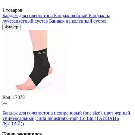
1 товаров
Бандаж для голеностопа
Бандаж шейный
Бандаж на
лучезапястный сустав
Бандаж на коленный сустав
Фильтр
Код:
17378
Бандаж для голеностопа неопреновый (one size), цвет черный,
универсальный, Irufa Industrial Group Co Ltd (ТАЙВАНЬ
(КИТАЙ))
Товар закончился