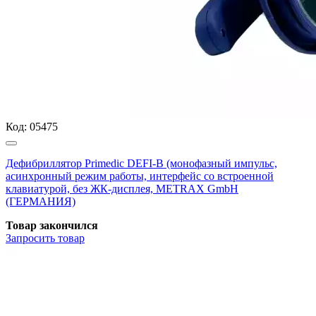
Код:
05475
Дефибриллятор Primedic DEFI-B (монофазный импульс,
асинхронный режим работы, интерфейс со встроенной
клавиатурой, без ЖК-дисплея, METRAX GmbH
(ГЕРМАНИЯ)
Товар закончился
Запросить
товар