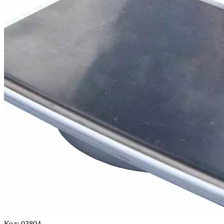
Код:
03804