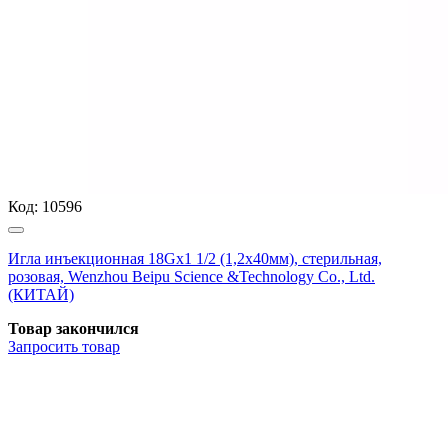
Код:
10596
Игла инъекционная 18Gх1 1/2 (1,2х40мм), стерильная,
розовая, Wenzhou Beipu Science &Technology Co., Ltd.
(КИТАЙ)
Товар закончился
Запросить
товар