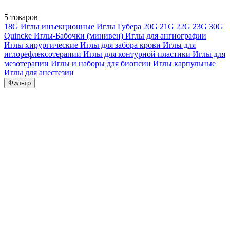
5 товаров
18G
Иглы инъекционные
Иглы Губера
20G
21G
22G
23G
30G
Quincke
Иглы-Бабочки (минивен)
Иглы для ангиографии
Иглы хирургические
Иглы для забора крови
Иглы для
иглорефлексотерапии
Иглы для контурной пластики
Иглы для
мезотерапии
Иглы и наборы для биопсии
Иглы карпульные
Иглы для анестезии
Фильтр