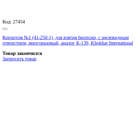
Код:
27454
Конхотом №1 (41-250-1), для взятия биопсии, с щелевидным
отверстием, многоразовый, аналог К-139, Khokhar International
Товар закончился
Запросить
товар