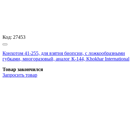
Код:
27453
Конхотом 41-255, для взятия биопсии, с ложкообразными
губками, многоразовый, аналог К-144, Khokhar International
Товар закончился
Запросить
товар