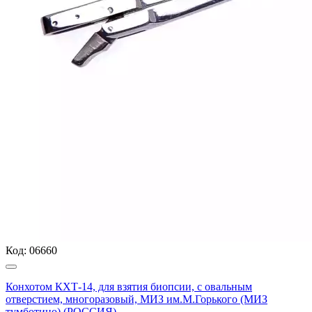
Код:
06660
Конхотом КХТ-14, для взятия биопсии, с овальным
отверстием, многоразовый, МИЗ им.М.Горького (МИЗ
тумботино) (РОССИЯ)