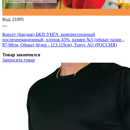
Код:
21095
Корсет (бандаж) БКП-УНГА, компрессионный
послеоперационный, хлопок 43%, размер №5 (обхват талии -
87-98см, Обхват бёдер - 113-119см), Тонус АО (РОССИЯ)
Товар закончился
Запросить
товар