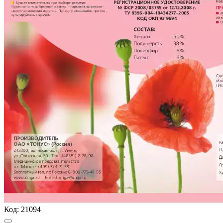
Код:
21094