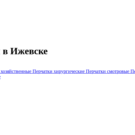
 в Ижевске
 хозяйственные
Перчатки хирургические
Перчатки смотровые
П
е