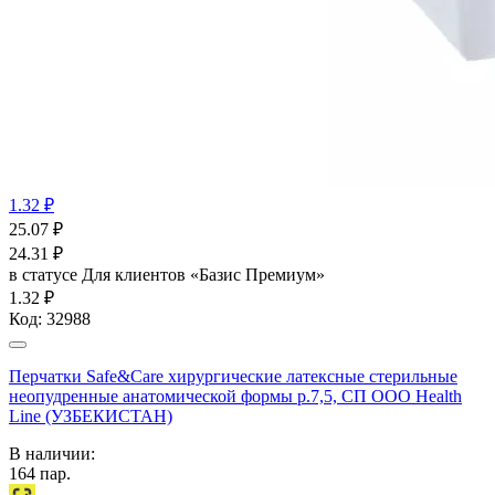
1.32 ₽
25.07
₽
24.31
₽
в статусе
Для клиентов «Базис Премиум»
1.32 ₽
Код:
32988
Перчатки Safe&Care хирургические латексные стерильные
неопудренные анатомической формы р.7,5, СП ООО Health
Line (УЗБЕКИСТАН)
В наличии:
164
пар.