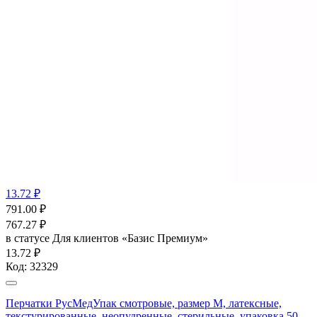
13.72 ₽
791.00
₽
767.27
₽
в статусе
Для клиентов «Базис Премиум»
13.72 ₽
Код:
32329
Перчатки РусМедУпак смотровые, размер М, латексные,
текстурированные, неопудренные, стерильные, упаковка 50