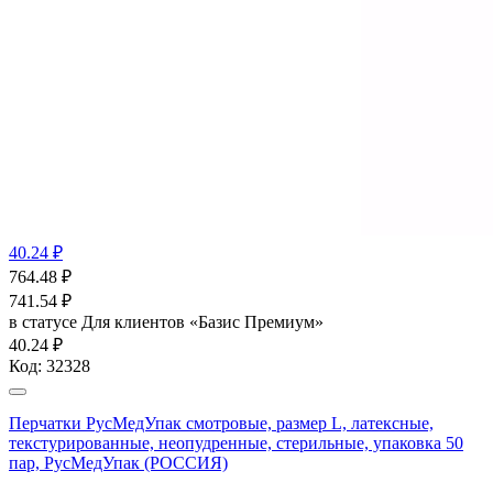
40.24 ₽
764.48
₽
741.54
₽
в статусе
Для клиентов «Базис Премиум»
40.24 ₽
Код:
32328
Перчатки РусМедУпак смотровые, размер L, латексные,
текстурированные, неопудренные, стерильные, упаковка 50
пар, РусМедУпак (РОССИЯ)