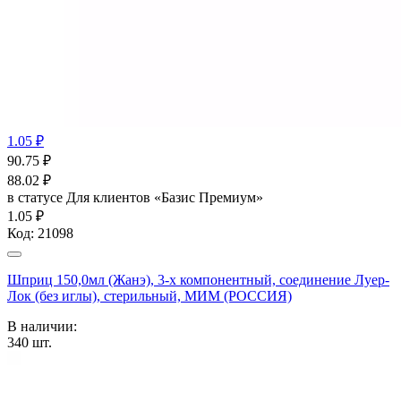
1.05 ₽
90.75
₽
88.02
₽
в статусе
Для клиентов «Базис Премиум»
1.05 ₽
Код:
21098
Шприц 150,0мл (Жанэ), 3-х компонентный, соединение Луер-
Лок (без иглы), стерильный, МИМ (РОССИЯ)
В наличии:
340
шт.