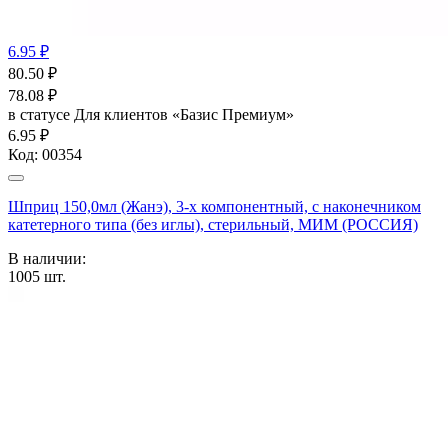
6.95 ₽
80.50
₽
78.08
₽
в статусе
Для клиентов «Базис Премиум»
6.95 ₽
Код:
00354
Шприц 150,0мл (Жанэ), 3-х компонентный, с наконечником
катетерного типа (без иглы), стерильный, МИМ (РОССИЯ)
В наличии:
1005
шт.