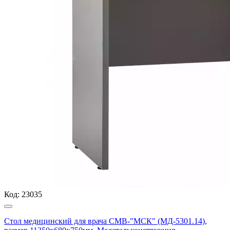
Код:
23035
Стол медицинский для врача СМВ-"МСК" (МД-5301.14),