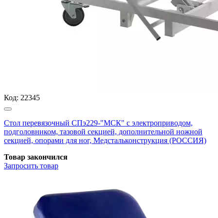
Код:
22345
Стол перевязочный СПэ229-"МСК" с электроприводом,
подголовником, тазовой секцией, дополнительной ножной
секцией, опорами для ног, Медстальконструкция (РОССИЯ)
Товар закончился
Запросить
товар