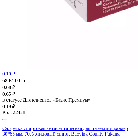
0.19 ₽
68 ₽/100 шт
0.68
₽
0.65
₽
в статусе
Для клиентов «Базис Премиум»
0.19 ₽
Код:
22428
Салфетка спиртовая антисептическая для инъекций размер
30*65 мм, 70% этиловый спирт, Baoying County Fukang