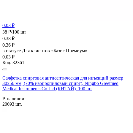
0.03 ₽
38 ₽/100 шт
0.38
₽
0.36
₽
в статусе
Для клиентов «Базис Премиум»
0.03 ₽
Код:
32361
Салфетка спиртовая антисептическая для инъекций размер
30х56 мм, (70% изопропиловый спирт), Ningbo Greetmed
Medical Instruments Co Ltd (КИТАЙ), 100 шт
В наличии:
20693
шт.