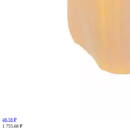
48.58 ₽
1 755.68
₽