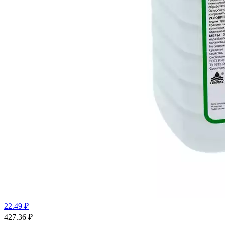
22.49 ₽
427.36
₽