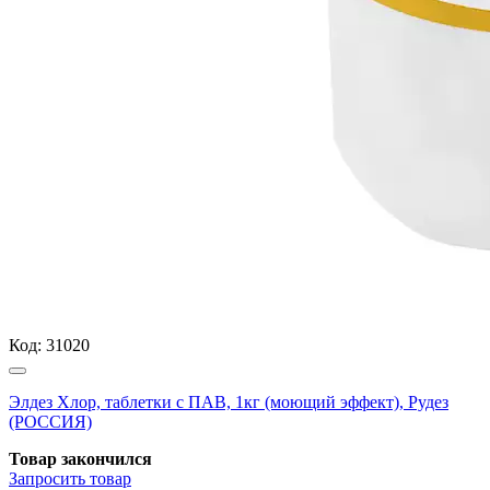
Код:
31020
Элдез Хлор, таблетки с ПАВ, 1кг (моющий эффект), Рудез
(РОССИЯ)
Товар закончился
Запросить
товар