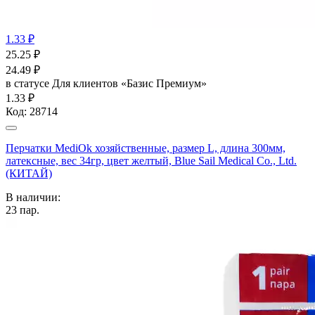
1.33 ₽
25.25
₽
24.49
₽
в статусе
Для клиентов «Базис Премиум»
1.33 ₽
Код:
28714
Перчатки MediOk хозяйственные, размер L, длина 300мм,
латексные, вес 34гр, цвет желтый, Blue Sail Medical Co., Ltd.
(КИТАЙ)
В наличии:
23
пар.