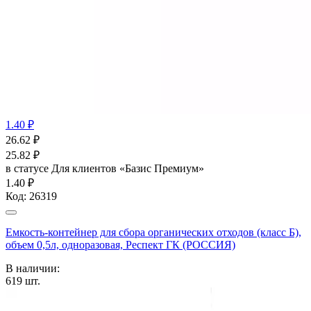
1.40 ₽
26.62
₽
25.82
₽
в статусе
Для клиентов «Базис Премиум»
1.40 ₽
Код:
26319
Емкость-контейнер для сбора органических отходов (класс Б),
объем 0,5л, одноразовая, Респект ГК (РОССИЯ)
В наличии:
619
шт.