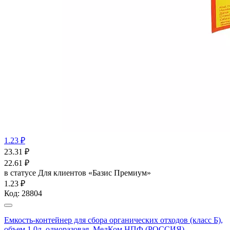
1.23 ₽
23.31
₽
22.61
₽
в статусе
Для клиентов «Базис Премиум»
1.23 ₽
Код:
28804
Емкость-контейнер для сбора органических отходов (класс Б),
объем 1,0л, одноразовая, МедКом НПФ (РОССИЯ)