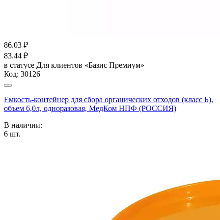
86.03
₽
83.44
₽
в статусе
Для клиентов «Базис Премиум»
Код:
30126
Емкость-контейнер для сбора органических отходов (класс Б),
объем 6,0л, одноразовая, МедКом НПФ (РОССИЯ)
В наличии:
6
шт.