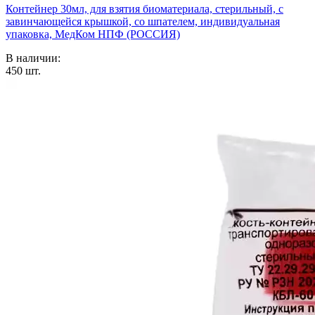
Контейнер 30мл, для взятия биоматериала, стерильный, с
завинчающейся крышкой, со шпателем, индивидуальная
упаковка, МедКом НПФ (РОССИЯ)
В наличии:
450
шт.