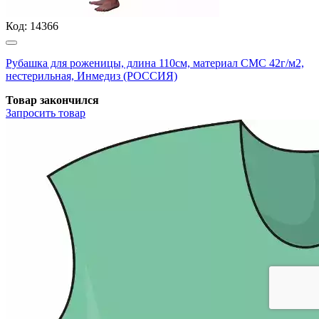
Код:
14366
Рубашка для роженицы, длина 110см, материал СМС 42г/м2,
нестерильная, Инмедиз (РОССИЯ)
Товар закончился
Запросить
товар