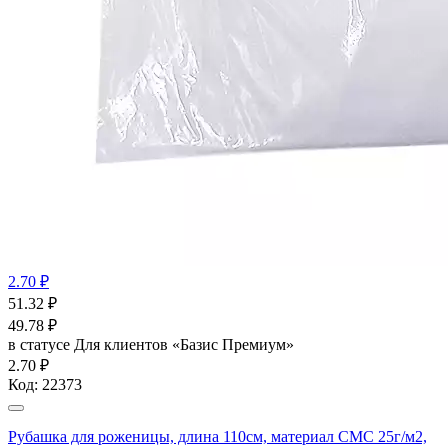
2.70 ₽
51.32
₽
49.78
₽
в статусе
Для клиентов «Базис Премиум»
2.70 ₽
Код:
22373
Рубашка для роженицы, длина 110см, материал СМС 25г/м2,