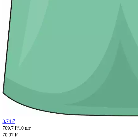
3.74 ₽
709.7 ₽/10 шт
70.97
₽